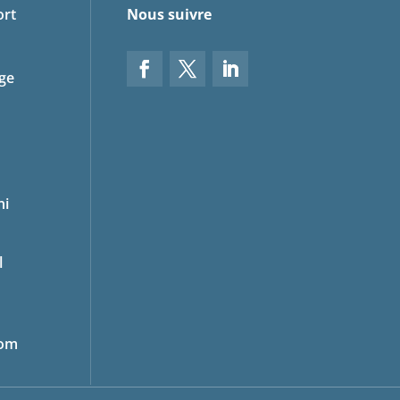
ort
Nous suivre
ge
ni
l
com