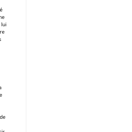
ré
nne
 lui
dre
s
a
de
 de
sir