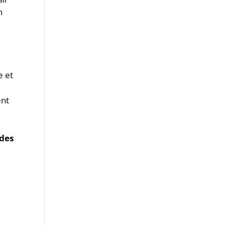
n
e
e et
ent
 des