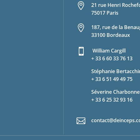

21 rue Henri Rochef
75017 Paris

187, rue de la Benau
33100 Bordeaux

William Cargill
+ 33 6 60 33 76 13
Stéphanie Bertacchi
+ 33 6 51 49 49 75
Séverine Charbonne
+ 33 6 25 32 93 16

contact@deinceps.