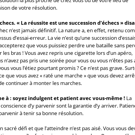
olution la plus proche de chez vous ou de votre lieu de
raison de votre résolution.
hecs. « La réussite est une succession d’échecs » disa
chec n’est jamais définitif. La nature a, en effet, retenu c
ssus d’essai-erreur. La vie n’est qu’une succession d’essai
 accepterez que vous puissiez perdre une bataille sans pe
r les bras ! Vous avez repris une cigarette lors d’un apéro,
n’avez pas pris une soirée pour vous ou vous n’êtes pas a
 vous l’étiez pourtant promis ? Ce n’est pas grave. Surt
arce que vous avez « raté une marche » que vous devez arrê
te de continuer à monter les marches.
me à : soyez indulgent et patient avec vous-même !
La
 conscience d’y parvenir sont la garantie d’y arriver. Patie
parvenir à tenir sa bonne résolution.
 sacré défi et que l’atteindre n’est pas aisé. Vous vous de