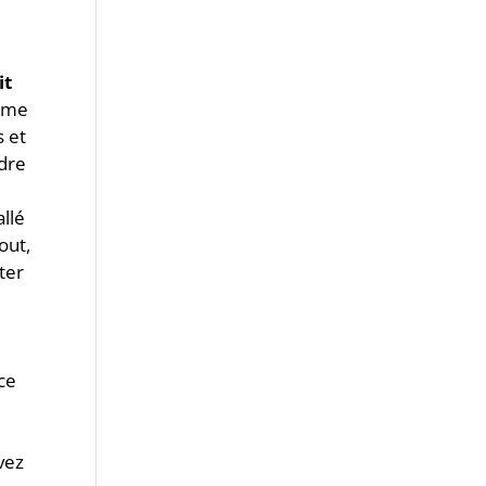
it
omme
s et
rdre
llé
out,
ter
nce
vez