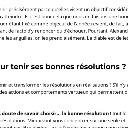
tenir précisément parce qu’elles visent un objectif considé
 atteindre. Et c’est pour cela que nous en faisons une bo
quer étant fixé comme objectif de l’année revient, de fait, à
sant de facto d’y renoncer ou d’échouer. Pourtant, Alexan
e les anguilles, on les prend aisément. Le diable est de le
ur tenir ses bonnes résolutions ?
nir et transformer les résolutions en réalisations ? S’il n’y 
s des actions et comportements vertueux qui permettent 
s doute de savoir choisir… la bonne résolution !
Inutile
 résolutions. Mieux vaut vous concentrer sur une seule et
a peut paraître évident, mais l’expérience prouve que choi