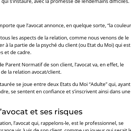
e qui s’instaure, avec la promesse de lendemains difficiles.
importe que l’avocat annonce, en quelque sorte, “la couleur
 tous les aspects de la relation, comme nous venons de le
ser à la partie de la psyché du client (ou Etat du Moi) qui est
es et de cadre.
de Parent Normatif de son client, l’avocat va, en effet, le
de la relation avocat/client.
nstaurée se joue entre deux Etats du Moi “Adulte” qui, ayant
adre, se sentent en confiance et s’inscrivent ainsi dans une
’avocat et ses risques
ation, l’avocat qui, rappelons-le, est le professionnel, se
sance vis à vis de son client, comme un joueur qui serait l