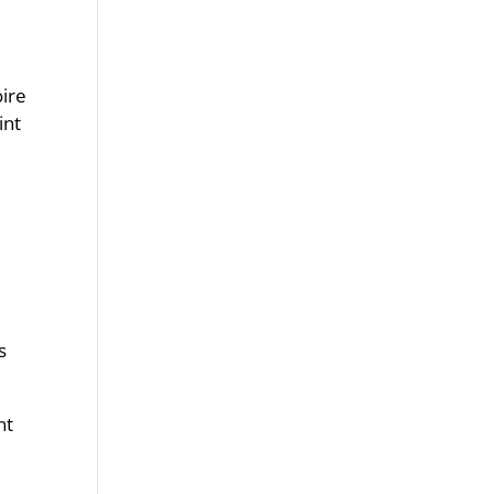
e
oire
int
s
nt