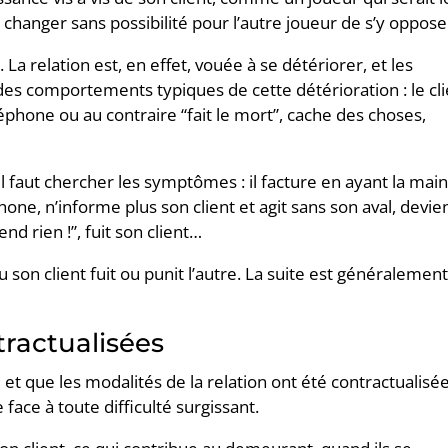
s changer sans possibilité pour l’autre joueur de s’y oppose
La relation est, en effet, vouée à se détériorer, et les
s comportements typiques de cette détérioration : le cli
léphone ou au contraire “fait le mort”, cache des choses,
’il faut chercher les symptômes : il facture en ayant la mai
hone, n’informe plus son client et agit sans son aval, devie
nd rien !”, fuit son client…
u son client fuit ou punit l’autre. La suite est généralemen
tractualisées
t que les modalités de la relation ont été contractualisée
face à toute difficulté surgissant.