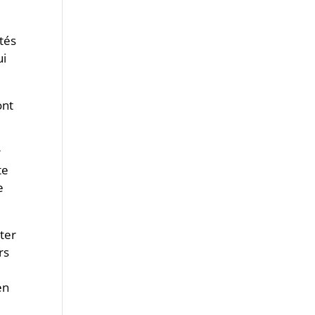
ités
ui
ont
r
te
e
iter
rs
en