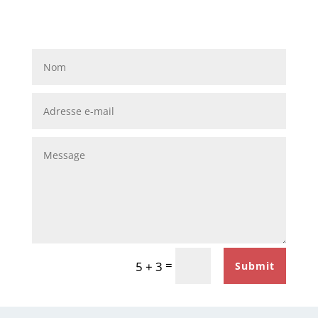
=
5 + 3
Submit